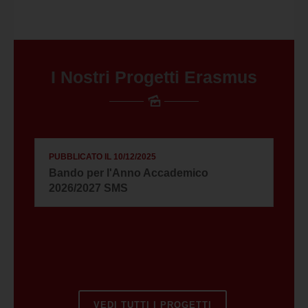
I Nostri Progetti Erasmus
PUBBLICATO IL 10/12/2025
P
Bando per l'Anno Accademico
I
2026/2027 SMS
2
VEDI TUTTI I PROGETTI