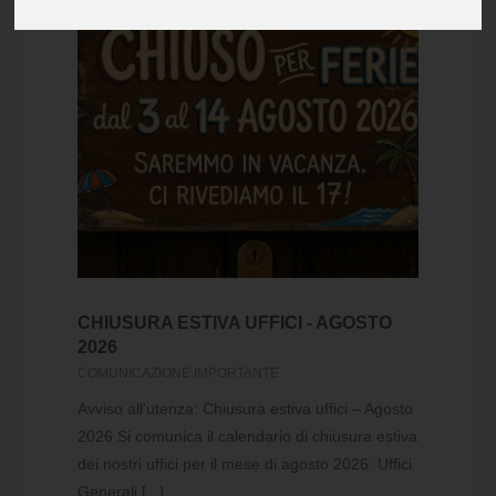
CHIUSURA ESTIVA UFFICI - AGOSTO
2026
COMUNICAZIONE IMPORTANTE
Avviso all'utenza: Chiusura estiva uffici – Agosto
2026 Si comunica il calendario di chiusura estiva
dei nostri uffici per il mese di agosto 2026: Uffici
Generali [...]