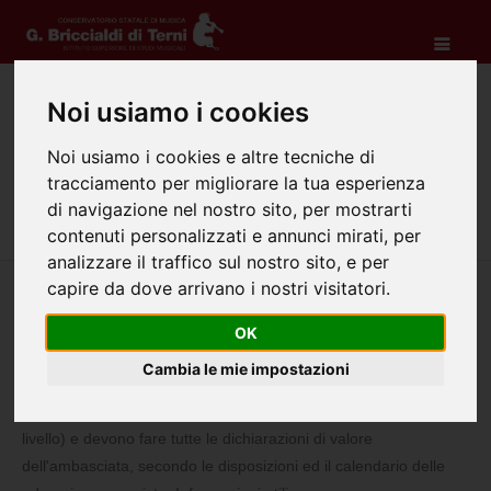
Noi usiamo i cookies
Ammissione studenti stranieri
Noi usiamo i cookies e altre tecniche di
Home
Didattica
Biennio
Ammissione studenti stranieri
tracciamento per migliorare la tua esperienza
di navigazione nel nostro sito, per mostrarti
contenuti personalizzati e annunci mirati, per
analizzare il traffico sul nostro sito, e per
capire da dove arrivano i nostri visitatori.
Gli studenti extracomunitari non residenti in Italia devono far
OK
domanda di preimmatricolazione nella rappresentanza
Cambia le mie impostazioni
competente Italiana all'estero e devono far tradurre i propri titoli
di studio (diploma di scuola superiore o diploma di laurea di I
livello) e devono fare tutte le dichiarazioni di valore
dell'ambasciata, secondo le disposizioni ed il calendario delle