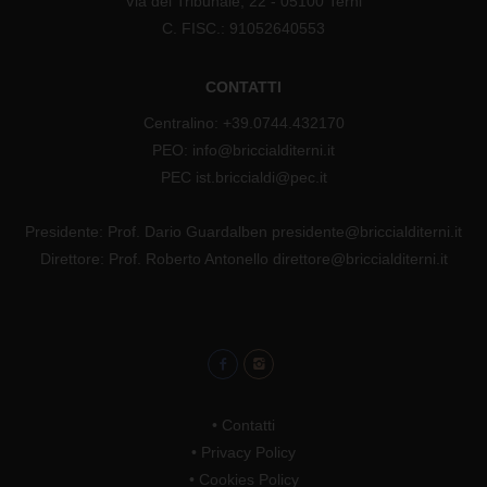
Via del Tribunale, 22 - 05100 Terni
C. FISC.: 91052640553
CONTATTI
Centralino: +39.0744.432170
PEO: info@briccialditerni.it
PEC ist.briccialdi@pec.it
Presidente: Prof. Dario Guardalben presidente@briccialditerni.it
Direttore: Prof. Roberto Antonello direttore@briccialditerni.it
•
Contatti
•
Privacy Policy
•
Cookies Policy