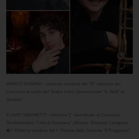
MARCO GUARINI - cantante vincitore del 78° edizione del
Concorso di canto del Teatro Lirico Sperimentale "A. Belli" di
Spoleto.
FLAVIO SIMONETTI - vincitore 1° classificato al Concorso
Strumentistico "Città di Giussano" (Monza- Brianza) Categoria
�\" Ottoni e vincitore del I° Premio della Sezione "Il Progresso".